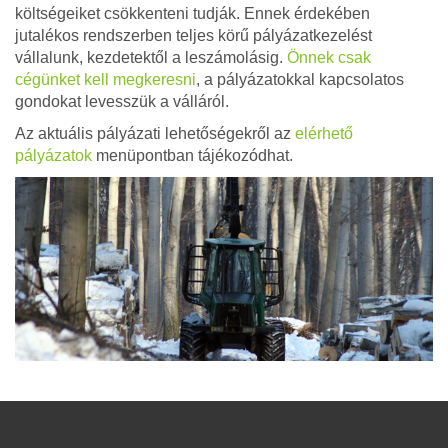
költségeiket csökkenteni tudják. Ennek érdekében
jutalékos rendszerben teljes körű pályázatkezelést
vállalunk, kezdetektől a leszámolásig.
Önnek csak
cégünket kell megkeresni
, a pályázatokkal kapcsolatos
gondokat levesszük a válláról.
Az aktuális pályázati lehetőségekről az
elérhető
pályázatok
menüpontban tájékozódhat.