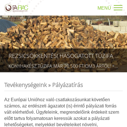
MENÜ
REZSICSÖKKENTÉS! HASOGATOTT TŰZIFA AKCIÓ!
KONYHAKÉSZ TŰZIFA MÁR 20.500 FT/ÖM3 ÁRTÓL! +36709423403 RÉSZLETEK A TÜZÉP MENÜPONTBAN! (TECHNIKAI AZONOSÍTÓ: AA 5832075)
Tevékenységeink »
Pályázatírás
Az Európai Unióhoz való csatlakozásunkat követően
számos, az erdészeti ágazatot (is) érintő pályázati forrás
vált elérhetővé. Ügyfeleink, megrendelőink érdekeit szem
előtt tartva folyamatosan keressük azokat a pályázati
lehetőségeket, melyekkel bevételeiket növelni,